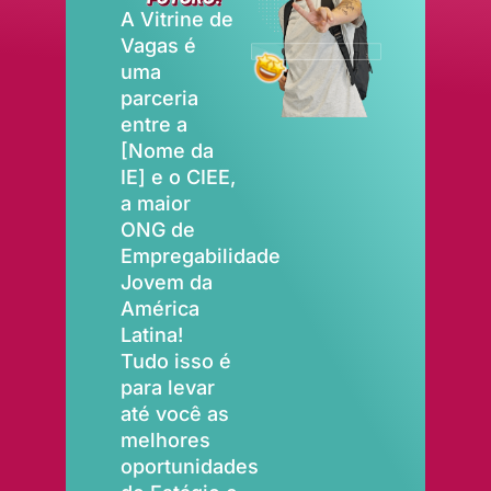
A Vitrine de
Vagas é
uma
parceria
entre a
[Nome da
IE] e o CIEE,
a maior
ONG de
Empregabilidade
Jovem da
América
Latina!
Tudo isso é
para levar
até você as
melhores
oportunidades