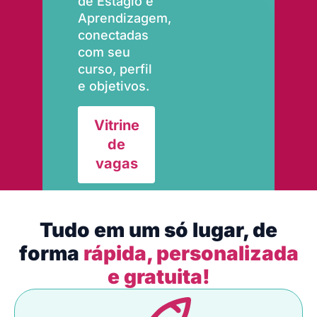
de Estágio e
Aprendizagem,
conectadas
com seu
curso, perfil
e objetivos.
Vitrine
de
vagas
Tudo em um só lugar, de
forma
rápida, personalizada
e gratuita!