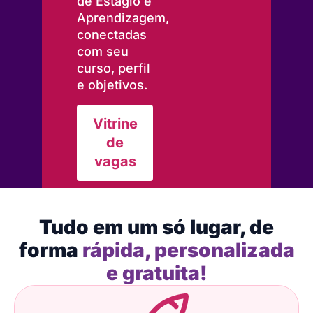
de Estágio e
Aprendizagem,
conectadas
com seu
curso, perfil
e objetivos.
Vitrine
de
vagas
Tudo em um só lugar, de
forma
rápida, personalizada
e gratuita!