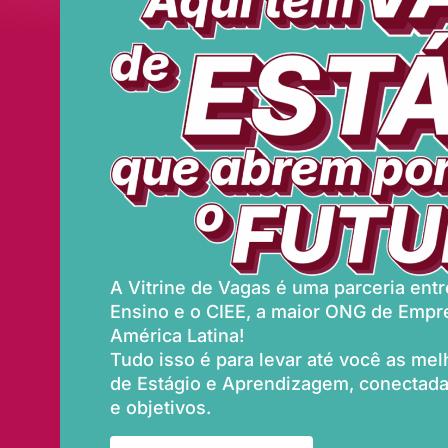
A Vitrine de Vagas é uma parceria entre
Ensino e o CIEE, a maior ONG de Empr
América Latina!
Tudo isso é para levar até você as me
de Estágio e Aprendizagem, conectadas
e objetivos.