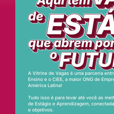
A Vitrine de Vagas é uma parceria entre
Ensino e o CIEE, a maior ONG de Empr
América Latina!
Tudo isso é para levar até você as me
de Estágio e Aprendizagem, conectadas
e objetivos.